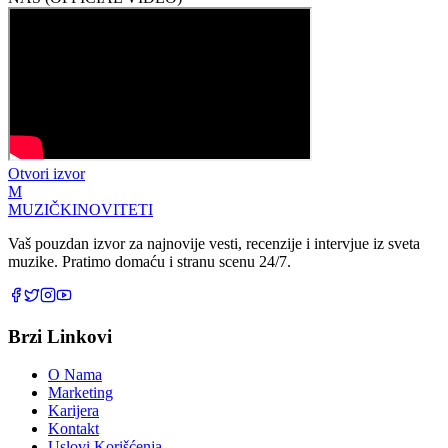
Otvori izvor
M
MUZIČKI
NOVITETI
Vaš pouzdan izvor za najnovije vesti, recenzije i intervjue iz sveta
muzike. Pratimo domaću i stranu scenu 24/7.
Brzi Linkovi
O Nama
Marketing
Karijera
Kontakt
Uslovi Korišćenja