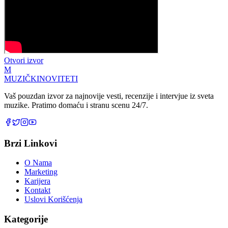
Otvori izvor
M
MUZIČKI
NOVITETI
Vaš pouzdan izvor za najnovije vesti, recenzije i intervjue iz sveta
muzike. Pratimo domaću i stranu scenu 24/7.
Brzi Linkovi
O Nama
Marketing
Karijera
Kontakt
Uslovi Korišćenja
Kategorije