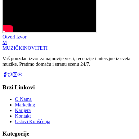
Otvori izvor
M
MUZIČKI
NOVITETI
Vaš pouzdan izvor za najnovije vesti, recenzije i intervjue iz sveta
muzike. Pratimo domaću i stranu scenu 24/7.
Brzi Linkovi
O Nama
Marketing
Karijera
Kontakt
Uslovi Korišćenja
Kategorije