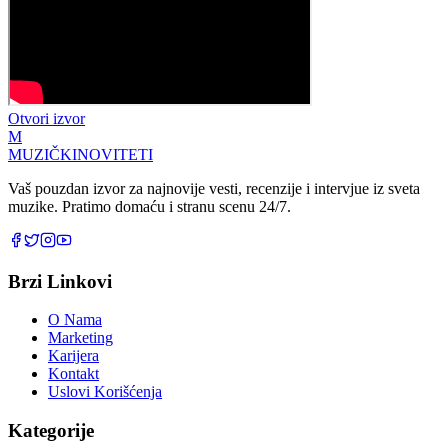
Otvori izvor
M
MUZIČKI
NOVITETI
Vaš pouzdan izvor za najnovije vesti, recenzije i intervjue iz sveta
muzike. Pratimo domaću i stranu scenu 24/7.
Brzi Linkovi
O Nama
Marketing
Karijera
Kontakt
Uslovi Korišćenja
Kategorije