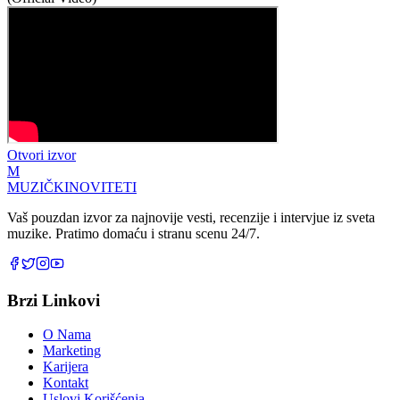
Otvori izvor
M
MUZIČKI
NOVITETI
Vaš pouzdan izvor za najnovije vesti, recenzije i intervjue iz sveta
muzike. Pratimo domaću i stranu scenu 24/7.
Brzi Linkovi
O Nama
Marketing
Karijera
Kontakt
Uslovi Korišćenja