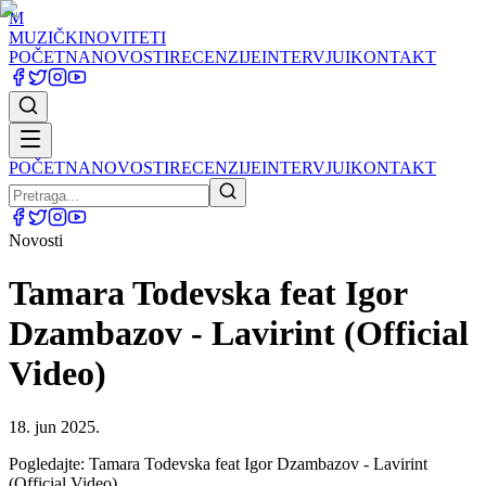
M
MUZIČKI
NOVITETI
POČETNA
NOVOSTI
RECENZIJE
INTERVJUI
KONTAKT
POČETNA
NOVOSTI
RECENZIJE
INTERVJUI
KONTAKT
Novosti
Tamara Todevska feat Igor
Dzambazov - Lavirint (Official
Video)
18. jun 2025.
Pogledajte: Tamara Todevska feat Igor Dzambazov - Lavirint
(Official Video)