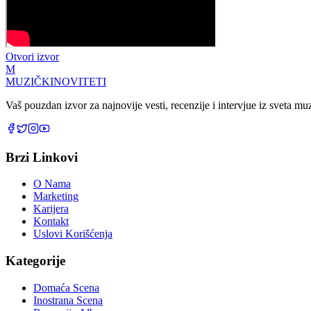
Otvori izvor
M
MUZIČKI
NOVITETI
Vaš pouzdan izvor za najnovije vesti, recenzije i intervjue iz sveta m
Brzi Linkovi
O Nama
Marketing
Karijera
Kontakt
Uslovi Korišćenja
Kategorije
Domaća Scena
Inostrana Scena