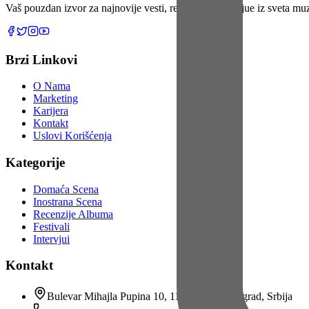
Vaš pouzdan izvor za najnovije vesti, recenzije i intervjue iz sveta m
Brzi Linkovi
O Nama
Marketing
Karijera
Kontakt
Uslovi Korišćenja
Kategorije
Domaća Scena
Inostrana Scena
Recenzije Albuma
Festivali
Intervjui
Kontakt
Bulevar Mihajla Pupina 10, 11070 Novi Beograd, Srbija