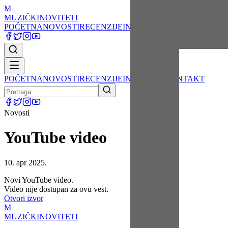
M
MUZIČKI
NOVITETI
POČETNA
NOVOSTI
RECENZIJE
INTERVJUI
KONTAKT
POČETNA
NOVOSTI
RECENZIJE
INTERVJUI
KONTAKT
Novosti
YouTube video
10. apr 2025.
Novi YouTube video.
Video nije dostupan za ovu vest.
Otvori izvor
M
MUZIČKI
NOVITETI