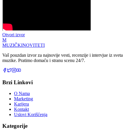
Otvori izvor
M
MUZIČKI
NOVITETI
Vaš pouzdan izvor za najnovije vesti, recenzije i intervjue iz sveta
muzike. Pratimo domaću i stranu scenu 24/7.
Brzi Linkovi
O Nama
Marketing
Karijera
Kontakt
Uslovi Korišćenja
Kategorije