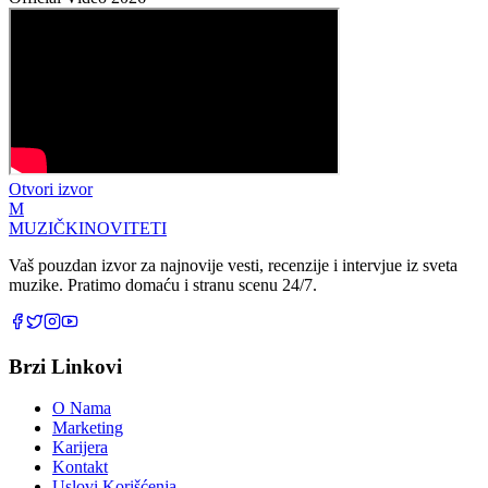
Otvori izvor
M
MUZIČKI
NOVITETI
Vaš pouzdan izvor za najnovije vesti, recenzije i intervjue iz sveta
muzike. Pratimo domaću i stranu scenu 24/7.
Brzi Linkovi
O Nama
Marketing
Karijera
Kontakt
Uslovi Korišćenja