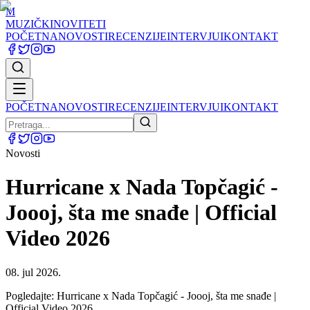
M
MUZIČKI
NOVITETI
POČETNA
NOVOSTI
RECENZIJE
INTERVJUI
KONTAKT
POČETNA
NOVOSTI
RECENZIJE
INTERVJUI
KONTAKT
Novosti
Hurricane x Nada Topčagić -
Joooj, šta me snađe | Official
Video 2026
08. jul 2026.
Pogledajte: Hurricane x Nada Topčagić - Joooj, šta me snađe |
Official Video 2026